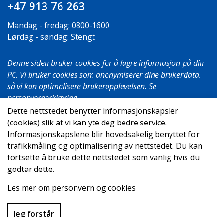
+47 913 76 263
Mandag - fredag: 0800-1600
Lørdag - søndag: Stengt
Denne siden bruker cookies for å lagre informasjon på din
PC. Vi bruker cookies som anonymiserer dine brukerdata,
så vi kan optimalisere brukeropplevelsen. Se
personvernerklæring
.
Dette nettstedet benytter informasjonskapsler
(cookies) slik at vi kan yte deg bedre service.
Informasjonskapslene blir hovedsakelig benyttet for
© 2026
trafikkmåling og optimalisering av nettstedet. Du kan
fortsette å bruke dette nettstedet som vanlig hvis du
Utviklet av
Upday.no
godtar dette.
Les mer om personvern og cookies
Jeg forstår