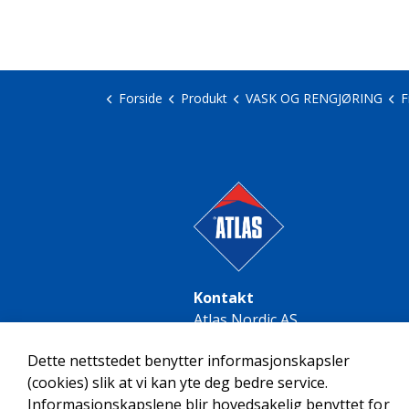
Forside
Produkt
VASK OG RENGJØRING
F
Kontakt
Atlas Nordic AS
Midtstugrenda 46
Dette nettstedet benytter informasjonskapsler
0787 Oslo
(cookies) slik at vi kan yte deg bedre service.
Informasjonskapslene blir hovedsakelig benyttet for